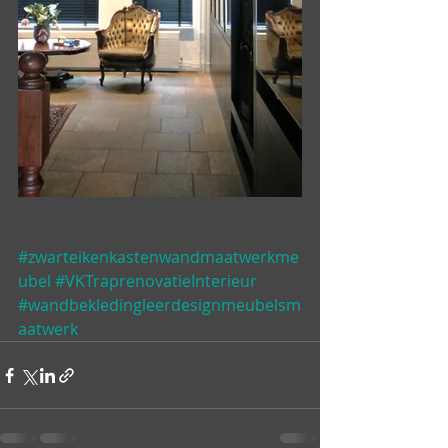
#zwarteikenkastenwandmaatwerkme
ubel
#VKTraprenovatieInterieur
#wandbekledingleerdesignmeubelsm
aatwerk