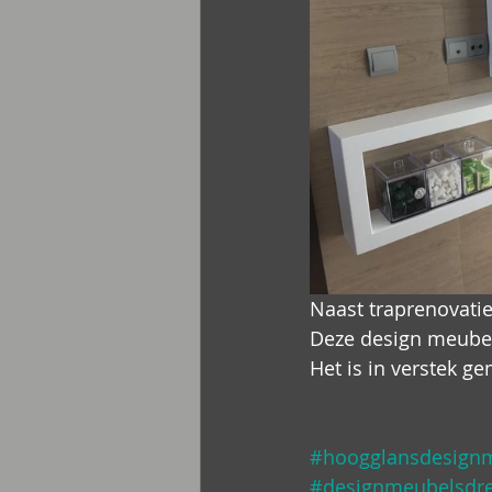
Naast traprenovatie
Deze design meubel
Het is in verstek g
#hoogglansdesignm
#designmeubelsdre