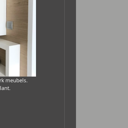
erk meubels.
lant.