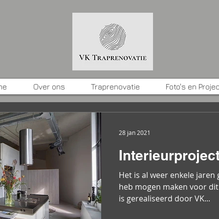
me
Over ons
Traprenovatie
Foto's en Proje
28 jan 2021
Interieurprojec
Het is al weer enkele jaren 
heb mogen maken voor dit 
is gerealiseerd door VK...