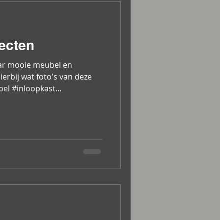
ecten
aar mooie meubel en
erbij wat foto's van deze
l #inloopkast...