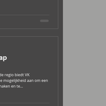
rap
de regio biedt VK
de mogelijkheid aan om een
maken en te...